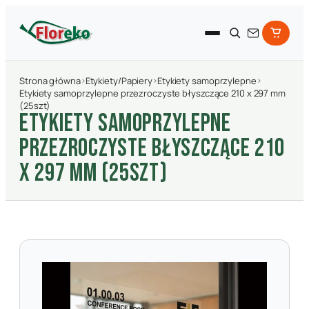
Strona główna
›
Etykiety/Papiery
›
Etykiety samoprzylepne
›
Etykiety samoprzylepne przezroczyste błyszczące 210 x 297 mm
(25szt)
ETYKIETY SAMOPRZYLEPNE
PRZEZROCZYSTE BłYSZCZąCE 210
X 297 MM (25SZT)