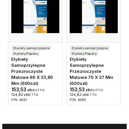
Etykiety samoprzylepne
Etykiety samoprzylepne
Etykiety/Papiery
Etykiety/Papiery
Etykiety
Etykiety
Samoprzylepne
Samoprzylepne
Przezroczyste
Przezroczyste
Matowe 66 X 33,80
Matowe 70 X 37 Mm
Mm (600szt)
(600szt)
153,53
153,53
zł
zł
BRUTTO
BRUTTO
124,82
124,82
zł
NETTO
zł
NETTO
P/N: 4681
P/N: 4685