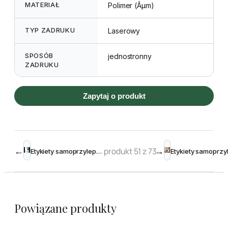
MATERIAŁ
Polimer (Âµm)
TYP ZADRUKU
Laserowy
SPOSÓB
jednostronny
ZADRUKU
Zapytaj o produkt
←
produkt 51 z 73
→
Etykiety samoprzylepne przezroczyste błyszczące 210 x 297 mm (1)
Powiązane produkty