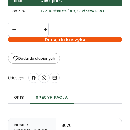
Ilość
Cena jedn.
od 5 szt.
122,10
zł
/
99,27
zł
brutto
netto
(-5%)
ilość
Etykiety
samoprzylepne
Dodaj do koszyka
przezroczyste
błyszczące
Dodaj do ulubionych
210
x
297
Udostępnij:
mm
(25szt)
OPIS
SPECYFIKACJA
NUMER
8020
PRODUKTU (P/N)