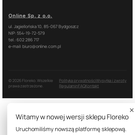
Online Sp. z o.o.
ul. Jagiellońska 10, 85-067 Bydgoszcz
NIP: 554-19-72-579
tel.: 602 286 717
e-mail: biuro@online.com.pl
© 2026 Floreko. Wszelkie
Polityka prywatności
Wysyłka i zwroty
prawa zastrzeżone.
Regulamin
FAQ
Kontakt
×
Witamy w nowej wersji sklepu Floreko
Uruchomiliśmy nowszą platformę sklepową.