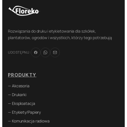
Rozwiązania do druku i etykietowania dla szkółek,
plantatorów, ogrodów i wszystkich, którzy tego potrzebują
UDOSTĘPNIJ:
PRODUKTY
— Akcesoria
— Drukarki
— Eksploatacja
— Etykiety/Papiery
— Komunikacja radiowa