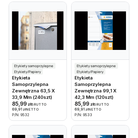
Etykiety samoprzylepne
Etykiety samoprzylepne
Etykiety/Papiery
Etykiety/Papiery
Etykieta
Etykieta
Samoprzylepna
Samoprzylepna
Zewnętrzna 63,5 X
Zewnętrzna 99,1 X
33,9 Mm (240szt)
42,3 Mm (120szt)
85,99
85,99
zł
zł
BRUTTO
BRUTTO
69,91
69,91
zł
NETTO
zł
NETTO
P/N: 9532
P/N: 9533