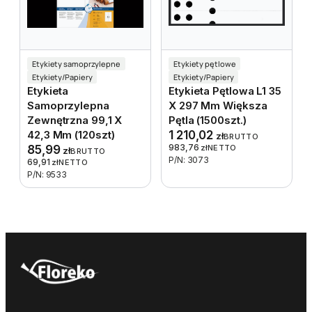
Etykiety samoprzylepne
Etykiety pętlowe
Etykiety/Papiery
Etykiety/Papiery
Etykieta
Etykieta Pętlowa L1 35
Samoprzylepna
X 297 Mm Większa
Zewnętrzna 99,1 X
Pętla (1500szt.)
42,3 Mm (120szt)
1 210,02
zł
BRUTTO
983,76
85,99
zł
NETTO
zł
BRUTTO
P/N: 3073
69,91
zł
NETTO
P/N: 9533