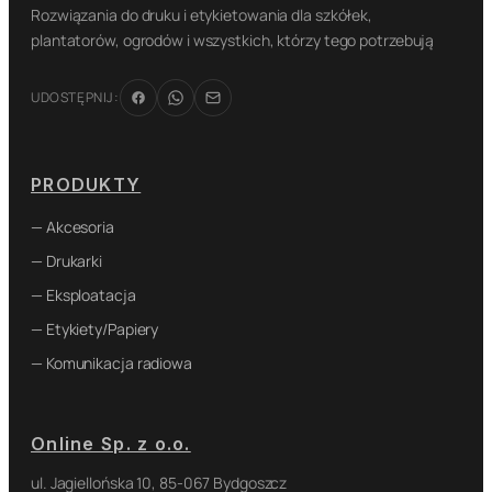
Rozwiązania do druku i etykietowania dla szkółek,
plantatorów, ogrodów i wszystkich, którzy tego potrzebują
UDOSTĘPNIJ:
PRODUKTY
— Akcesoria
— Drukarki
— Eksploatacja
— Etykiety/Papiery
— Komunikacja radiowa
Online Sp. z o.o.
ul. Jagiellońska 10, 85-067 Bydgoszcz