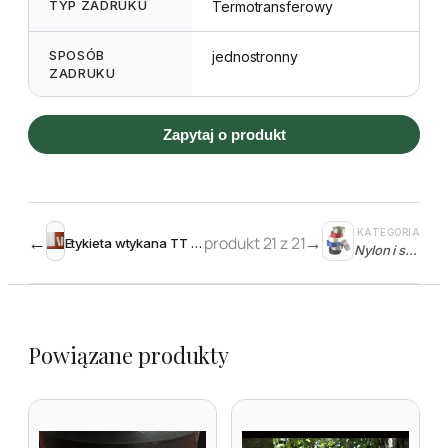
TYP ZADRUKU
Termotransferowy
SPOSÓB
jednostronny
ZADRUKU
Zapytaj o produkt
KATEGORIA
←
produkt 21 z 21
→
Etykieta wtykana TT 23 x 115 mm – rolka 2000szt.
Nylon i satyna
Powiązane produkty