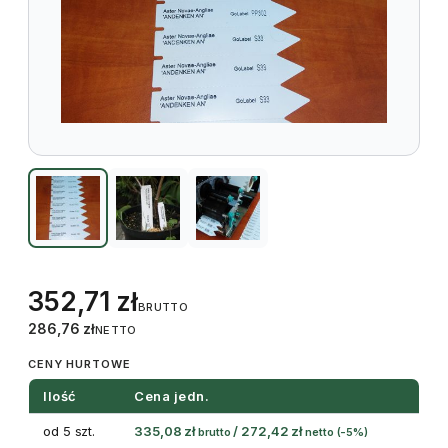
352,71
zł
BRUTTO
286,76
zł
NETTO
CENY HURTOWE
Ilość
Cena jedn.
od 5 szt.
335,08
zł
/
272,42
zł
brutto
netto
(-5%)