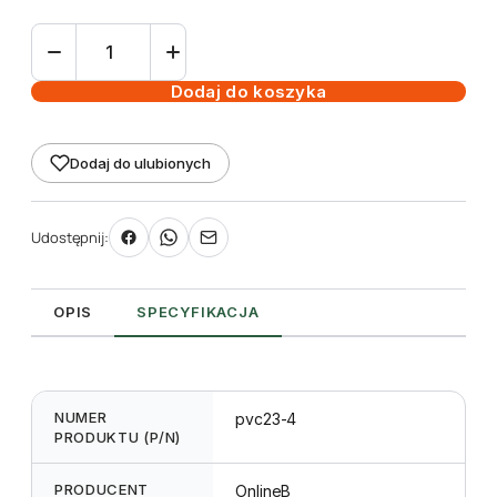
ilość
Etykieta
wtykana
Dodaj do koszyka
TT
23
Dodaj do ulubionych
x
115
mm
Udostępnij:
-
rolka
4000szt.
OPIS
SPECYFIKACJA
NUMER
pvc23-4
PRODUKTU (P/N)
PRODUCENT
OnlineB