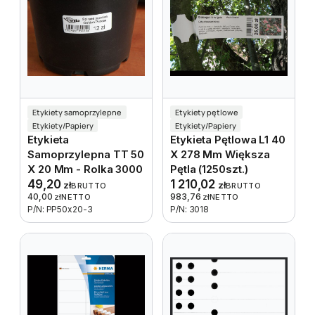
Etykiety samoprzylepne
Etykiety pętlowe
Etykiety/Papiery
Etykiety/Papiery
Etykieta
Etykieta Pętlowa L1 40
Samoprzylepna TT 50
X 278 Mm Większa
X 20 Mm - Rolka 3000
Pętla (1250szt.)
49,20
1 210,02
zł
zł
BRUTTO
BRUTTO
40,00
983,76
zł
NETTO
zł
NETTO
P/N: PP50x20-3
P/N: 3018