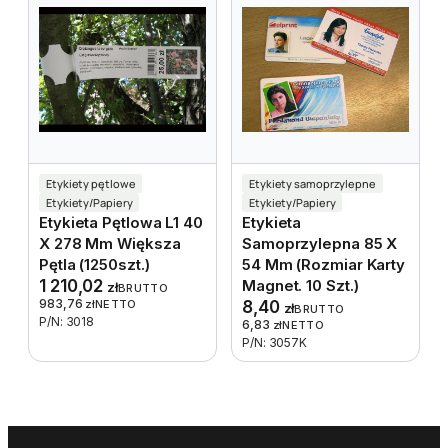
Etykiety pętlowe
Etykiety samoprzylepne
Etykiety/Papiery
Etykiety/Papiery
Etykieta Pętlowa L1 40
Etykieta
X 278 Mm Większa
Samoprzylepna 85 X
Pętla (1250szt.)
54 Mm (rozmiar Karty
1 210,02
Magnet. 10 Szt.)
zł
BRUTTO
983,76
zł
NETTO
8,40
zł
BRUTTO
P/N: 3018
6,83
zł
NETTO
P/N: 3057K