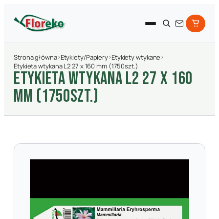
Strona główna
›
Etykiety/Papiery
›
Etykiety wtykane
›
Etykieta wtykana L2 27 x 160 mm (1750szt.)
ETYKIETA WTYKANA L2 27 X 160
MM (1750SZT.)