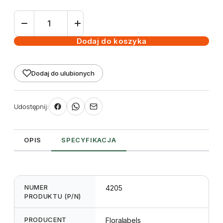
ilość
Etykieta
wtykana
Dodaj do koszyka
L2
27
Dodaj do ulubionych
x
160
mm
Udostępnij:
(1750szt.)
OPIS
SPECYFIKACJA
NUMER
4205
PRODUKTU (P/N)
PRODUCENT
Floralabels