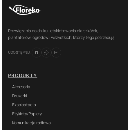
Rozwiązania do druku i etykietowania dla szkółek,
plantatorów, ogrodów i wszystkich, którzy tego potrzebują
UDOSTĘPNIJ:
PRODUKTY
— Akcesoria
— Drukarki
— Eksploatacja
— Etykiety/Papiery
— Komunikacja radiowa