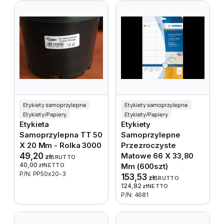
Etykiety samoprzylepne
Etykiety samoprzylepne
Etykiety/Papiery
Etykiety/Papiery
Etykieta
Etykiety
Samoprzylepna TT 50
Samoprzylepne
X 20 Mm - Rolka 3000
Przezroczyste
49,20
Matowe 66 X 33,80
zł
BRUTTO
40,00
zł
NETTO
Mm (600szt)
P/N: PP50x20-3
153,53
zł
BRUTTO
124,82
zł
NETTO
P/N: 4681