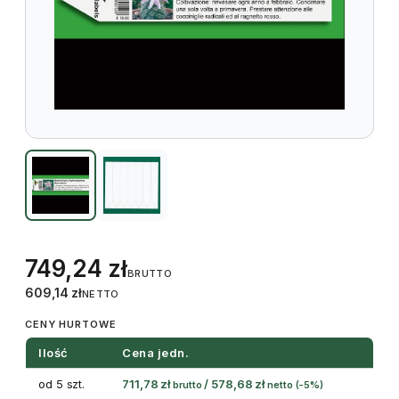
749,24
zł
BRUTTO
609,14
zł
NETTO
CENY HURTOWE
Ilość
Cena jedn.
od 5 szt.
711,78
zł
/
578,68
zł
brutto
netto
(-5%)