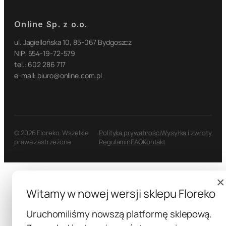
Online Sp. z o.o.
ul. Jagiellońska 10, 85-067 Bydgoszcz
NIP: 554-19-72-579
tel.: 602 286 717
e-mail: biuro@online.com.pl
© 2026 Floreko. Wszelkie
Polityka prywatności
Wysyłka i zwroty
prawa zastrzeżone.
Regulamin
FAQ
Kontakt
×
Witamy w nowej wersji sklepu Floreko
Uruchomiliśmy nowszą platformę sklepową.