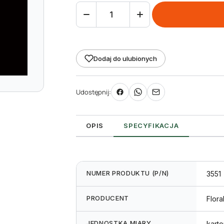
ilość
Etykieta
wtykana
L1
Dodaj do ulubionych
40
x
Udostępnij:
167
mm
click
OPIS
SPECYFIKACJA
(1250szt.)
NUMER PRODUKTU (P/N)
3551
PRODUCENT
Flora
JEDNOSTKA MIARY
karto