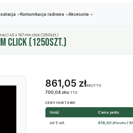
loatacja
Komunikacja radiowa
Akcesoria
na L1 40 x 167 mm click (1250szt.)
M CLICK (1250SZT.)
861,05
zł
BRUTTO
700,04
zł
NETTO
CENY HURTOWE
Ilość
Cena jedn.
od 5 szt.
818,00
zł
/
6
brutto