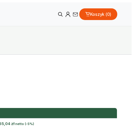
Koszyk (
0
)
65,04
zł
netto
(-5%)