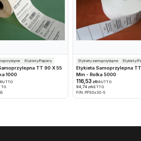
amoprzylepne
Etykiety/Papiery
Etykiety samoprzylepne
Etykiety/P
 Samoprzylepna TT 90 X 55
Etykieta Samoprzylepna TT
ka 1000
Mm - Rolka 5000
116,53
zł
BRUTTO
BRUTTO
94,74
TTO
zł
NETTO
55
P/N: PP50x30-5