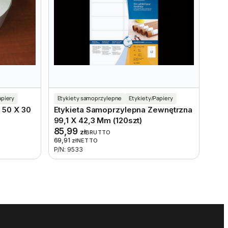
apiery
Etykiety samoprzylepne
Etykiety/Papiery
 50 X 30
Etykieta Samoprzylepna Zewnętrzna
99,1 X 42,3 Mm (120szt)
85,99
zł
BRUTTO
69,91
zł
NETTO
P/N: 9533