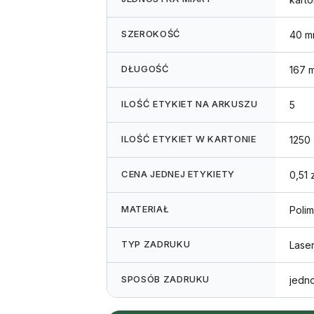
SZEROKOŚĆ
40 m
DŁUGOŚĆ
167 
ILOŚĆ ETYKIET NA ARKUSZU
5
ILOŚĆ ETYKIET W KARTONIE
1250
CENA JEDNEJ ETYKIETY
0,51 z
MATERIAŁ
Polim
TYP ZADRUKU
Lase
SPOSÓB ZADRUKU
jedn