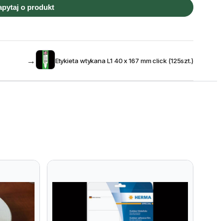
apytaj o produkt
→
Etykieta wtykana L1 40 x 167 mm click (125szt.)