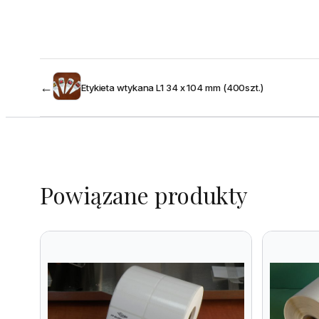
←
Etykieta wtykana L1 34 x 104 mm (400szt.)
Powiązane produkty