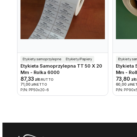
Etykiety samoprzylepne
Etykiety/Papiery
Etykiety s
Etykieta Samoprzylepna TT 50 X 20
Etykieta
Mm - Rolka 6000
Mm - Rol
87,33
73,80
zł
zł
BRUTTO
71,00
60,00
zł
NETTO
zł
NE
P/N: PP50x20-6
P/N: PP90x