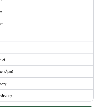
m
mm
ł zł
er (Âµm)
rowy
ostronny