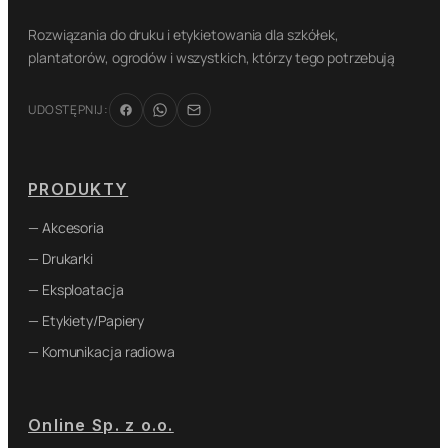
Rozwiązania do druku i etykietowania dla szkółek,
plantatorów, ogrodów i wszystkich, którzy tego potrzebują
UDOSTĘPNIJ:
PRODUKTY
— Akcesoria
— Drukarki
— Eksploatacja
— Etykiety/Papiery
— Komunikacja radiowa
Online Sp. z o.o.