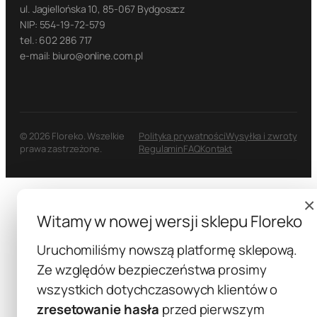
ul. Jagiellońska 10, 85-067 Bydgoszcz
NIP: 554-19-72-579
tel.: 602 286 717
e-mail: biuro@online.com.pl
© 2026 Floreko. Wszelkie
Polityka prywatności
Wysyłka i zwroty
prawa zastrzeżone.
Regulamin
FAQ
Kontakt
×
Witamy w nowej wersji sklepu Floreko
Uruchomiliśmy nowszą platformę sklepową.
Ze względów bezpieczeństwa prosimy
wszystkich dotychczasowych klientów o
zresetowanie hasła
przed pierwszym