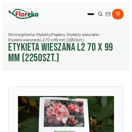
Strona główna
›
Etykiety/Papiery
›
Etykiety wieszane
›
Etykieta wieszana L2 70 x 99 mm (2250szt.)
ETYKIETA WIESZANA L2 70 X 99
MM (2250SZT.)