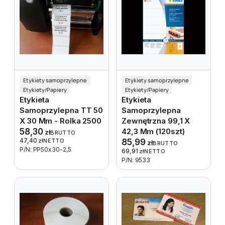
Etykiety samoprzylepne
Etykiety samoprzylepne
Etykiety/Papiery
Etykiety/Papiery
Etykieta
Etykieta
Samoprzylepna TT 50
Samoprzylepna
X 30 Mm - Rolka 2500
Zewnętrzna 99,1 X
58,30
42,3 Mm (120szt)
zł
BRUTTO
47,40
zł
NETTO
85,99
zł
BRUTTO
P/N: PP50x30-2,5
69,91
zł
NETTO
P/N: 9533