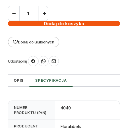
ilość
Etykieta
wieszana
Dodaj do koszyka
L2
70
Dodaj do ulubionych
x
99
mm
Udostępnij:
(2250szt.)
OPIS
SPECYFIKACJA
NUMER
4040
PRODUKTU (P/N)
PRODUCENT
Floralabels