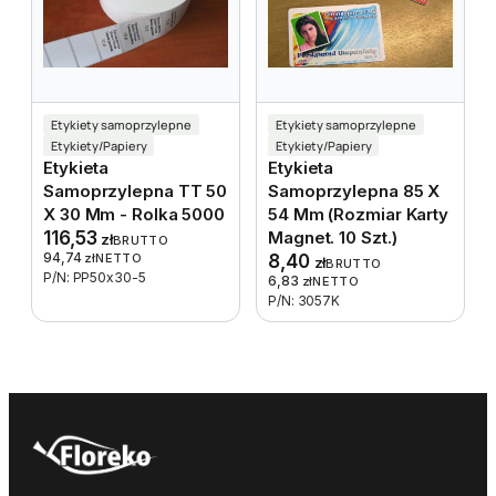
Etykiety samoprzylepne
Etykiety samoprzylepne
Etykiety/Papiery
Etykiety/Papiery
Etykieta
Etykieta
Samoprzylepna TT 50
Samoprzylepna 85 X
X 30 Mm - Rolka 5000
54 Mm (rozmiar Karty
116,53
Magnet. 10 Szt.)
zł
BRUTTO
94,74
zł
NETTO
8,40
zł
BRUTTO
P/N: PP50x30-5
6,83
zł
NETTO
P/N: 3057K