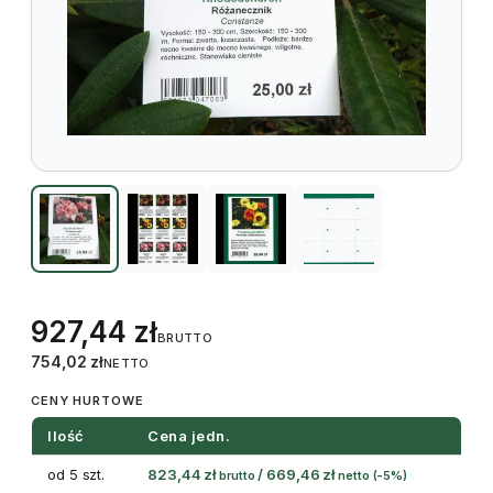
927,44
zł
BRUTTO
754,02
zł
NETTO
CENY HURTOWE
Ilość
Cena jedn.
od 5 szt.
823,44
zł
/
669,46
zł
brutto
netto
(-5%)