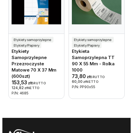
Etykiety samoprzylepne
Etykiety samoprzylepne
Etykiety/Papiery
Etykiety/Papiery
Etykiety
Etykieta
Samoprzylepne
Samoprzylepna TT
Przezroczyste
90 X 55 Mm - Rolka
Matowe 70 X 37 Mm
1000
(600szt)
73,80
zł
BRUTTO
60,00
153,53
zł
NETTO
zł
BRUTTO
P/N: PP90x55
124,82
zł
NETTO
P/N: 4685