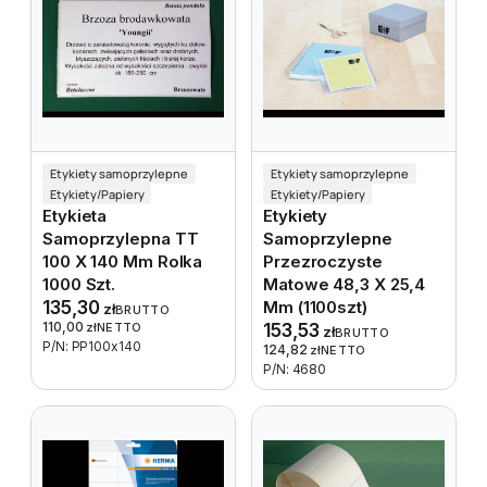
Etykiety samoprzylepne
Etykiety samoprzylepne
Etykiety/Papiery
Etykiety/Papiery
Etykieta
Etykiety
Samoprzylepna TT
Samoprzylepne
100 X 140 Mm Rolka
Przezroczyste
1000 Szt.
Matowe 48,3 X 25,4
135,30
Mm (1100szt)
zł
BRUTTO
110,00
zł
NETTO
153,53
zł
BRUTTO
P/N: PP100x140
124,82
zł
NETTO
P/N: 4680