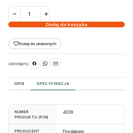
ilość
Etykieta
wieszana
Dodaj do koszyka
L2
100
Dodaj do ulubionych
x
149
mm
Udostępnij:
(1000szt.)
OPIS
SPECYFIKACJA
NUMER
4039
PRODUKTU (P/N)
PRODUCENT
Floralabels