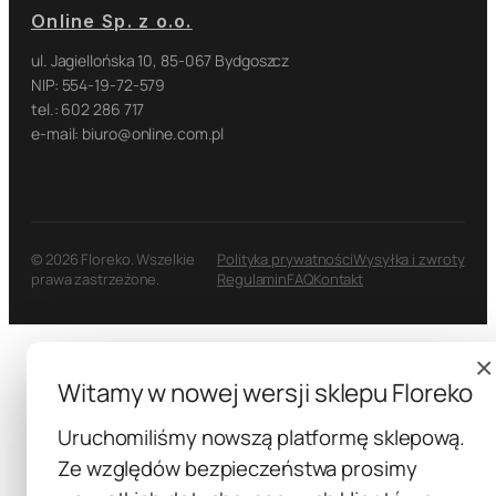
Online Sp. z o.o.
ul. Jagiellońska 10, 85-067 Bydgoszcz
NIP: 554-19-72-579
tel.: 602 286 717
e-mail: biuro@online.com.pl
© 2026 Floreko. Wszelkie
Polityka prywatności
Wysyłka i zwroty
prawa zastrzeżone.
Regulamin
FAQ
Kontakt
×
Witamy w nowej wersji sklepu Floreko
Uruchomiliśmy nowszą platformę sklepową.
Ze względów bezpieczeństwa prosimy