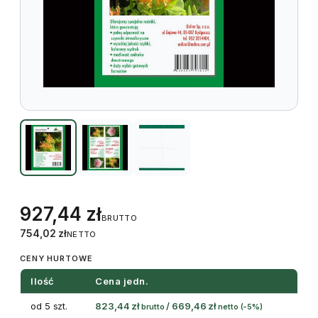
927,44
zł
BRUTTO
754,02
zł
NETTO
CENY HURTOWE
Ilość
Cena jedn.
od 5 szt.
823,44
zł
/
669,46
zł
brutto
netto
(-5%)