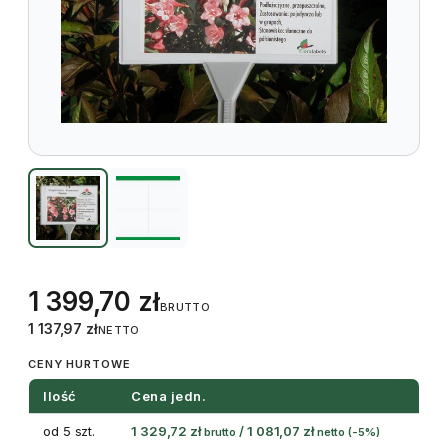
1 399,70
zł
BRUTTO
1 137,97
zł
NETTO
CENY HURTOWE
Ilość
Cena jedn.
od 5 szt.
1 329,72
zł
/
1 081,07
zł
brutto
netto
(-5%)