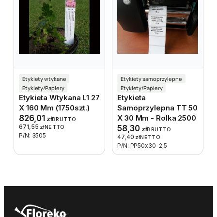
Etykiety wtykane
Etykiety samoprzylepne
Etykiety/Papiery
Etykiety/Papiery
Etykieta Wtykana L1 27
Etykieta
X 160 Mm (1750szt.)
Samoprzylepna TT 50
826,01
X 30 Mm - Rolka 2500
zł
BRUTTO
671,55
zł
NETTO
58,30
zł
BRUTTO
P/N: 3505
47,40
zł
NETTO
P/N: PP50x30-2,5