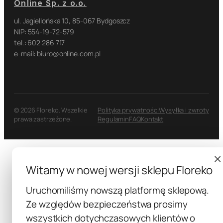
Online Sp. z o.o.
ul. Jagiellońska 10, 85-067 Bydgoszcz
NIP: 554-19-72-579
tel.: 602 286 717
e-mail: biuro@online.com.pl
© 2026 Floreko. Wszelkie
Polityka prywatności
Wysyłka i zwroty
prawa zastrzeżone.
Regulamin
FAQ
Kontakt
×
Witamy w nowej wersji sklepu Floreko
Uruchomiliśmy nowszą platformę sklepową.
Ze względów bezpieczeństwa prosimy
wszystkich dotychczasowych klientów o