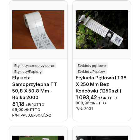
Etykiety samoprzylepne
Etykiety pętlowe
Etykiety/Papiery
Etykiety/Papiery
Etykieta
Etykieta Pętlowa L1 38
Samoprzylepna TT
X 250 Mm Bez
50,8 X 50,8 Mm -
Końcówki (1250szt.)
Rolka 2000
1 093,42
zł
BRUTTO
888,96
81,18
zł
NETTO
zł
BRUTTO
P/N: 3031
66,00
zł
NETTO
P/N: PP50,8x50,8/2-2