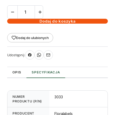
ilość
Etykieta
samoprzylepna
Dodaj do koszyka
99,1
x
Dodaj do ulubionych
139
mm,
A6
Udostępnij:
(1000
szt.)
OPIS
SPECYFIKACJA
NUMER
3033
PRODUKTU (P/N)
PRODUCENT
Floralabels