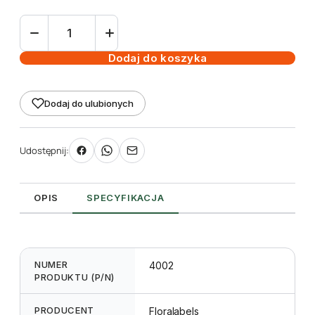
ilość
Etykieta
pętlowa
Dodaj do koszyka
L2
19
Dodaj do ulubionych
x
250
mm
Udostępnij:
(2500szt.)
OPIS
SPECYFIKACJA
NUMER
4002
PRODUKTU (P/N)
PRODUCENT
Floralabels