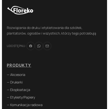
Rozwiązania do druku i etykietowania dla szkółek,
plantatorów, ogrodów i wszystkich, którzy tego potrzebują
UDOSTĘPNIJ:
PRODUKTY
— Akcesoria
— Drukarki
— Eksploatacja
— Etykiety/Papiery
— Komunikacja radiowa