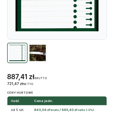
887,41
zł
BRUTTO
721,47
zł
NETTO
CENY HURTOWE
Ilość
Cena jedn.
od 5 szt.
843,04
zł
/
685,40
zł
brutto
netto
(-5%)