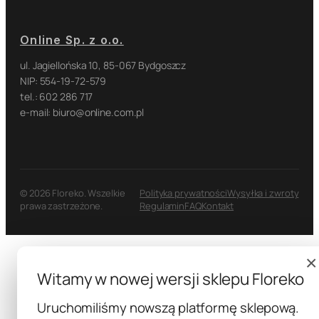
Online Sp. z o.o.
ul. Jagiellońska 10, 85-067 Bydgoszcz
NIP: 554-19-72-579
tel.: 602 286 717
e-mail: biuro@online.com.pl
© 2026 Floreko. Wszelkie
Polityka prywatności
Wysyłka i zwroty
prawa zastrzeżone.
Regulamin
FAQ
Kontakt
×
Witamy w nowej wersji sklepu Floreko
Uruchomiliśmy nowszą platformę sklepową.