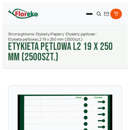
Strona główna
›
Etykiety/Papiery
›
Etykiety pętlowe
›
Etykieta pętlowa L2 19 x 250 mm (2500szt.)
ETYKIETA PęTLOWA L2 19 X 250
MM (2500SZT.)