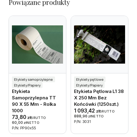
Powiązane produkty
Etykiety samoprzylepne
Etykiety pętlowe
Etykiety/Papiery
Etykiety/Papiery
Etykieta
Etykieta Pętlowa L1 38
Samoprzylepna TT
X 250 Mm Bez
90 X 55 Mm - Rolka
Końcówki (1250szt.)
1000
1 093,42
zł
BRUTTO
888,96
73,80
zł
NETTO
zł
BRUTTO
P/N: 3031
60,00
zł
NETTO
P/N: PP90x55