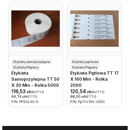
Etykiety samoprzylepne
Etykiety pętlowe
Etykiety/Papiery
Etykiety/Papiery
Etykieta
Etykieta Pętlowa TT 17
Samoprzylepna TT 50
X 160 Mm - Rolka
X 30 Mm - Rolka 5000
2000
116,53
120,54
zł
zł
BRUTTO
BRUTTO
94,74
98,00
zł
NETTO
zł
NETTO
P/N: PP50x30-5
P/N: Pp17x160-2000