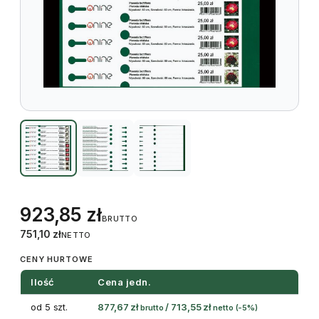
923,85
zł
BRUTTO
751,10
zł
NETTO
CENY HURTOWE
Ilość
Cena jedn.
od 5 szt.
877,67
zł
/
713,55
zł
brutto
netto
(-5%)