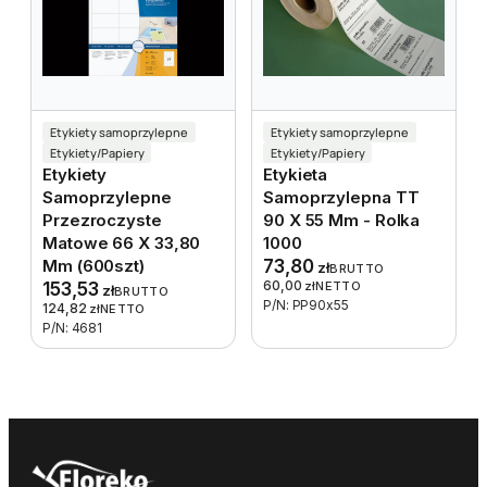
Etykiety samoprzylepne
Etykiety samoprzylepne
Etykiety/Papiery
Etykiety/Papiery
Etykiety
Etykieta
Samoprzylepne
Samoprzylepna TT
Przezroczyste
90 X 55 Mm - Rolka
Matowe 66 X 33,80
1000
Mm (600szt)
73,80
zł
BRUTTO
60,00
153,53
zł
NETTO
zł
BRUTTO
P/N: PP90x55
124,82
zł
NETTO
P/N: 4681