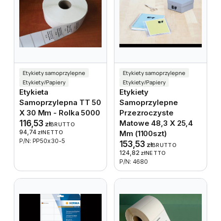
Etykiety samoprzylepne
Etykiety samoprzylepne
Etykiety/Papiery
Etykiety/Papiery
Etykieta
Etykiety
Samoprzylepna TT 50
Samoprzylepne
X 30 Mm - Rolka 5000
Przezroczyste
116,53
Matowe 48,3 X 25,4
zł
BRUTTO
94,74
zł
NETTO
Mm (1100szt)
P/N: PP50x30-5
153,53
zł
BRUTTO
124,82
zł
NETTO
P/N: 4680