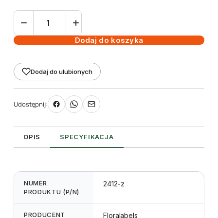
ilość
Etykieta
choinkowa
Dodaj do koszyka
L1
33
Dodaj do ulubionych
x
300
mm
Udostępnij:
(1750szt.)
z
zadrukiem
OPIS
SPECYFIKACJA
NUMER
2412-z
PRODUKTU (P/N)
PRODUCENT
Floralabels