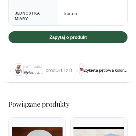
JEDNOSTKA
karton
MIARY
Zapytaj o produkt
KATEGORIA
←
produkt 1 z 8
→
Etykieta pętlowa kolorowa z zadrukiem TT 17 x 200 mm – rolka 1000
Nylon i satyna
Powiązane produkty