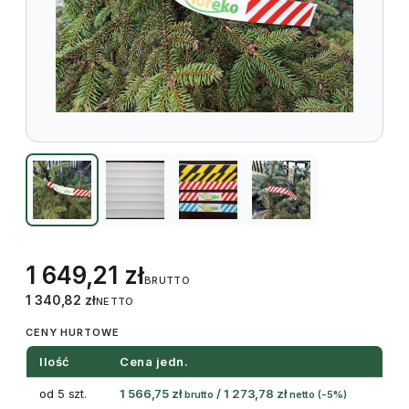
1 649,21
zł
BRUTTO
1 340,82
zł
NETTO
CENY HURTOWE
Ilość
Cena jedn.
od 5 szt.
1 566,75
zł
/
1 273,78
zł
brutto
netto
(-5%)